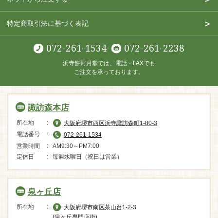
特定商取引法に基づく表記
072-261-1534
072-261-2238
浜寺餅河月堂では、電話・FAXでも
ご注文を承っております。
諏訪森本店
所在地
大阪府堺市西区浜寺諏訪森町1-80-3
電話番号
072-261-1534
営業時間
AM9:30～PM7:00
定休日
毎週水曜日（祝日は営業）
泉ヶ丘店
所在地
大阪府堺市南区茶山台1-2-3
(泉ヶ丘専門店街)